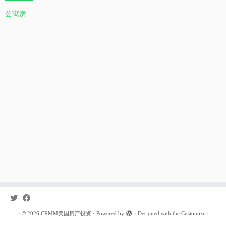
公寓房
·
© 2026
CRMM美国房产投资
·
Powered by
·
Designed with the
Customizr
·