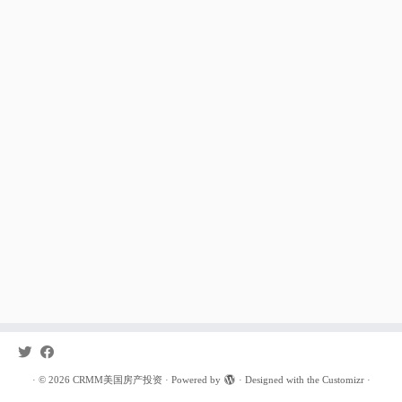
·
© 2026
CRMM美国房产投资
·
Powered by
·
Designed with the
Customizr
·