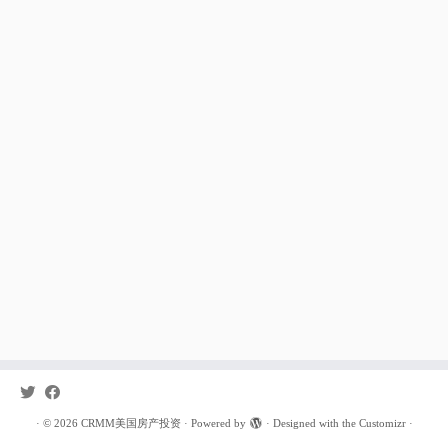
·
© 2026
CRMM美国房产投资
·
Powered by
·
Designed with the
Customizr
·